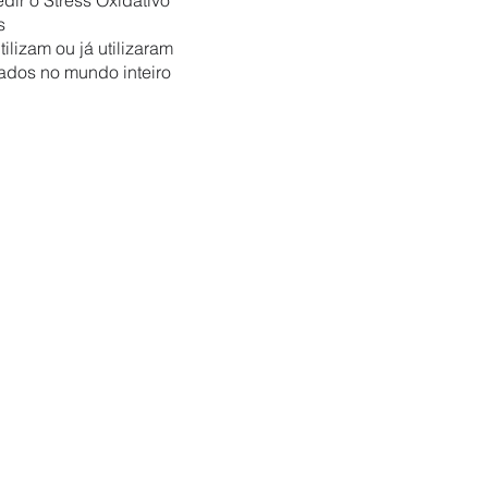
dir o Stress Oxidativo
es
ilizam ou já utilizaram
icados no mundo inteiro
udo Analítico dos Radicais Livres
fuga incorporada para
Amostra: sangue e saliva
 sangue e potencial
Ecrã Tátil
Centrífuga incorporada
Impressora incorporada. Cab
Resultados rápidos, precisos
Ideal para a prática clínica
I)