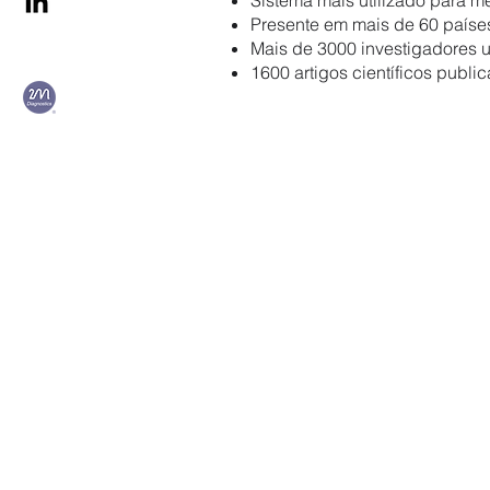
Sistema mais utilizado para me
Presente em mais de 60 país
Mais de 3000 investigadores ut
1600 artigos científicos publ
Dispositivos para o Est
FRAS 5
Fotómetro completo com centri
avaliação do equilíbrio redox no
antioxidante na saliva.
TESTES
➢ d-ROMs fast | PAT | SAT
➢ Índice de stress oxidativo (OS