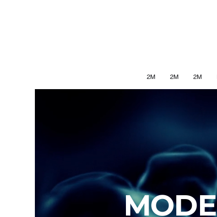
2M
2M
2M
MODE