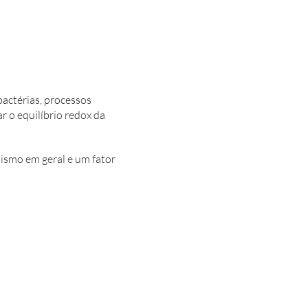
 (bactérias, processos
r o equilíbrio redox da
nismo em geral e um fator