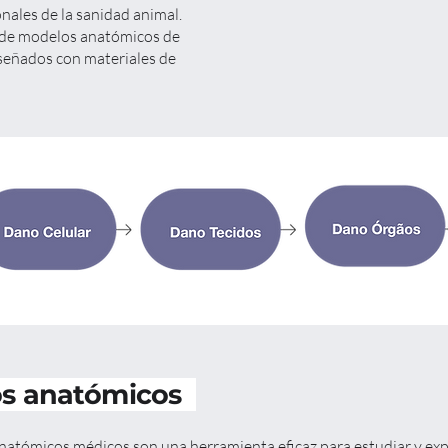
onales de la sanidad animal.
 de modelos anatómicos de
señados con materiales de
s anatómicos
atómicos médicos son una herramienta eficaz para estudiar y expl