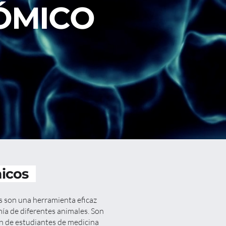
ÓMICO
micos
 son una herramienta eficaz
mía de diferentes animales. Son
ón de estudiantes de medicina