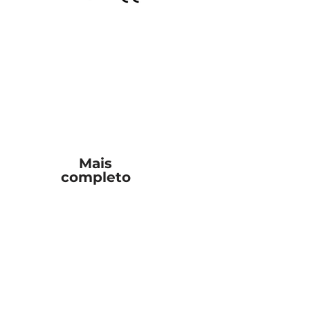
Mais
completo
eçalho personalizável
 e em tempo real