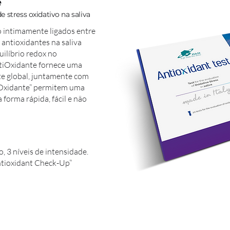
e
e stress oxidativo na saliva
ão intimamente ligados entre
e antioxidantes na saliva
uilíbrio redox no
ntiOxidante fornece uma
te global, juntamente com
iOxidante” permitem uma
 forma rápida, fácil e não
, 3 níveis de intensidade.
ntioxidant Check-Up”