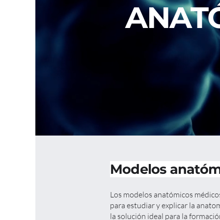
ANAT
Modelos anató
Los modelos anatómicos médicos
para estudiar y explicar la anato
la solución ideal para la formaci